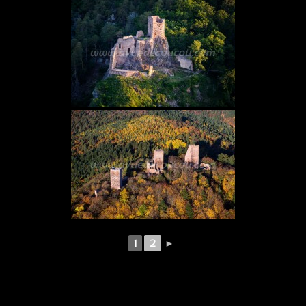
1
2
►