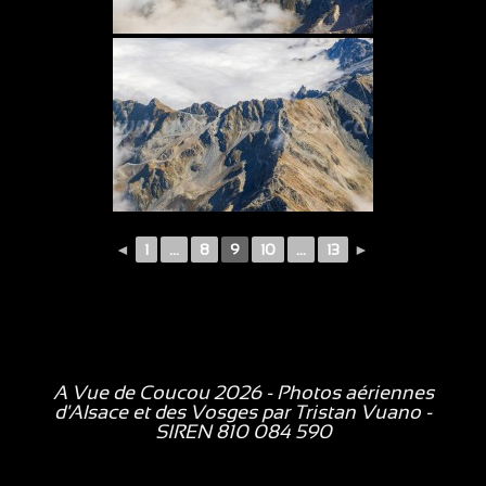
◄
1
...
8
9
10
...
13
►
A Vue de Coucou 2026 - Photos aériennes
d'Alsace et des Vosges par
Tristan Vuano
-
SIREN 810 084 590