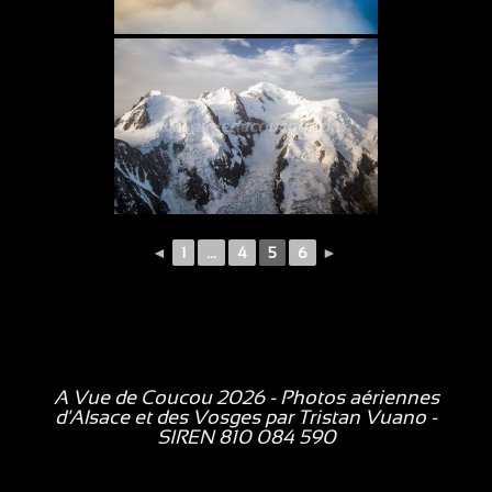
◄
1
...
4
5
6
►
A Vue de Coucou 2026 - Photos aériennes
d'Alsace et des Vosges par
Tristan Vuano
-
SIREN 810 084 590